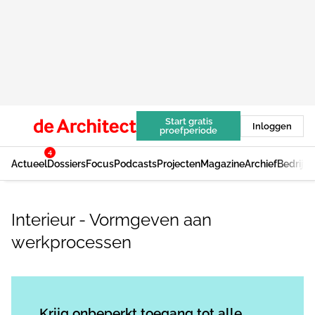
Start gratis
Inloggen
proefperiode
4
Actueel
Dossiers
Focus
Podcasts
Projecten
Magazine
Archief
Bedrijv
Interieur - Vormgeven aan
werkprocessen
Log in
om dit artikel te lezen.
Krijg onbeperkt toegang tot alle