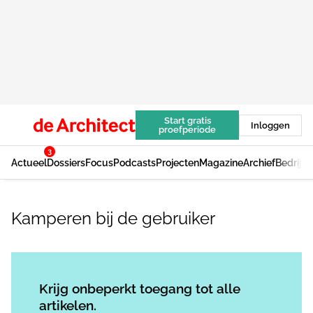
Start gratis
Inloggen
proefperiode
3
Actueel
Dossiers
Focus
Podcasts
Projecten
Magazine
Archief
Bedrijv
Kamperen bij de gebruiker
Log in
om dit artikel te lezen.
Krijg onbeperkt toegang tot alle
artikelen.