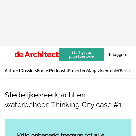
Start gratis
Inloggen
proefperiode
Actueel
Dossiers
Focus
Podcasts
Projecten
Magazine
Archief
Bedrijv
Stedelijke veerkracht en
waterbeheer: Thinking City case #1
Log in
om dit artikel te lezen.
Krijg onbeperkt toegang tot alle