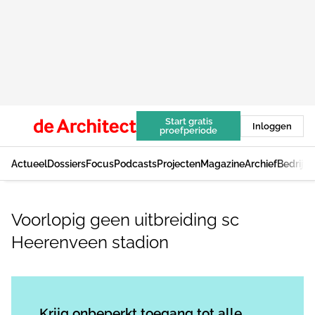
Start gratis
Inloggen
proefperiode
Actueel
Dossiers
Focus
Podcasts
Projecten
Magazine
Archief
Bedrijv
Voorlopig geen uitbreiding sc
Heerenveen stadion
Log in
om dit artikel te lezen.
Krijg onbeperkt toegang tot alle