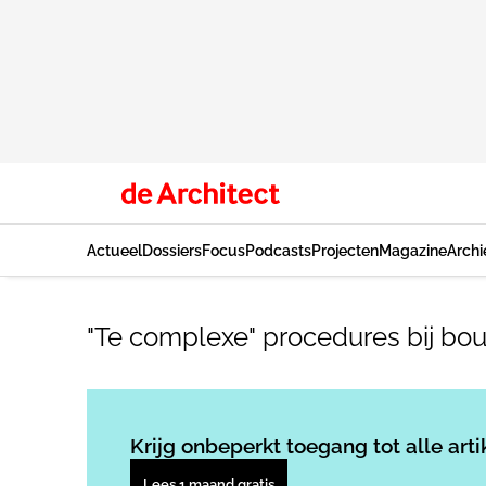
Actueel
Dossiers
Focus
Podcasts
Projecten
Magazine
Archi
"Te complexe" procedures bij bo
Krijg onbeperkt toegang tot alle arti
Lees 1 maand gratis