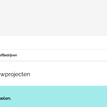
ef
Bedrijven
uwprojecten
Log in
om dit artikel te lezen.
kelen.