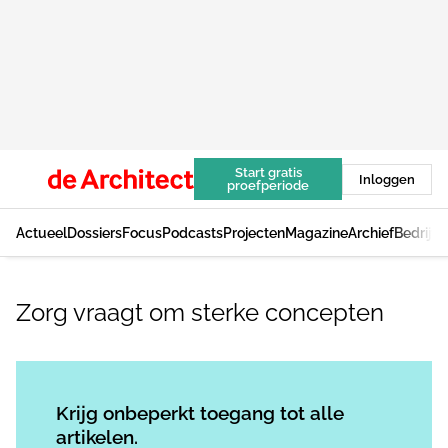
Start gratis
Inloggen
proefperiode
Actueel
Dossiers
Focus
Podcasts
Projecten
Magazine
Archief
Bedrijv
Zorg vraagt om sterke concepten
Log in
om dit artikel te lezen.
Krijg onbeperkt toegang tot alle
artikelen.