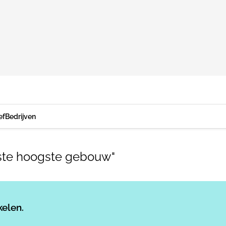
ef
Bedrijven
ste hoogste gebouw"
Log in
om dit artikel te lezen.
kelen.