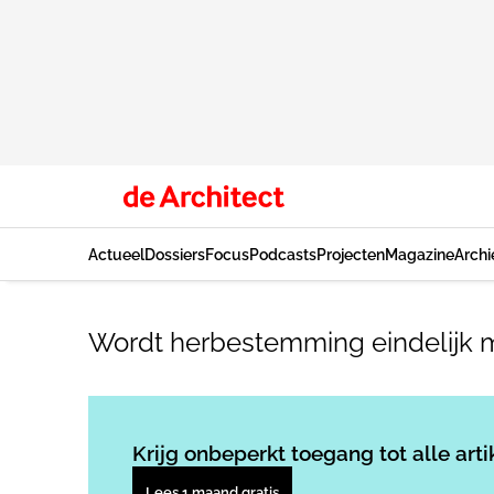
Actueel
Dossiers
Focus
Podcasts
Projecten
Magazine
Archi
Wordt herbestemming eindelijk 
Krijg onbeperkt toegang tot alle arti
Lees 1 maand gratis