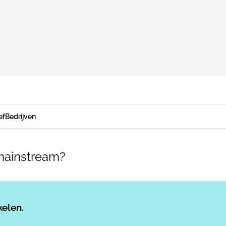
ef
Bedrijven
mainstream?
Log in
om dit artikel te lezen.
kelen.