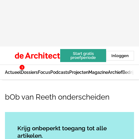
Start gratis
Inloggen
proefperiode
1
Actueel
Dossiers
Focus
Podcasts
Projecten
Magazine
Archief
Bedrijv
bOb van Reeth onderscheiden
Log in
om dit artikel te lezen.
Krijg onbeperkt toegang tot alle
artikelen.