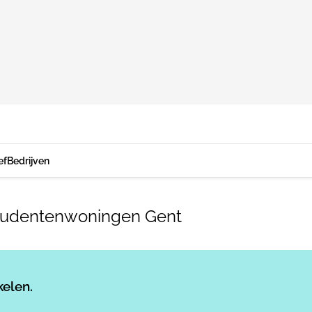
ef
Bedrijven
studentenwoningen Gent
Log in
om dit artikel te lezen.
kelen.