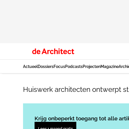
Actueel
Dossiers
Focus
Podcasts
Projecten
Magazine
Archi
Huiswerk architecten ontwerpt 
Krijg onbeperkt toegang tot alle arti
Lees 1 maand gratis