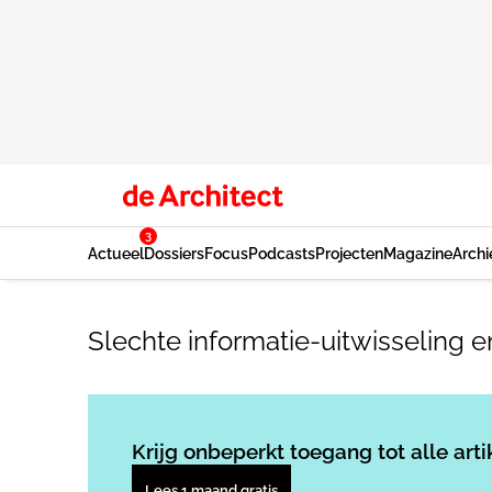
3
Actueel
Dossiers
Focus
Podcasts
Projecten
Magazine
Archi
Slechte informatie-uitwisseling
Krijg onbeperkt toegang tot alle arti
Lees 1 maand gratis