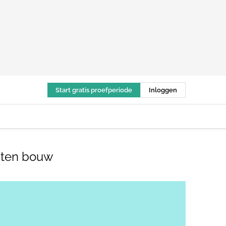
Start gratis proefperiode
Inloggen
osten bouw