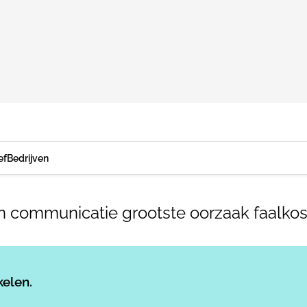
ef
Bedrijven
 en communicatie grootste oorzaak faalk
Log in
om dit artikel te lezen.
kelen.