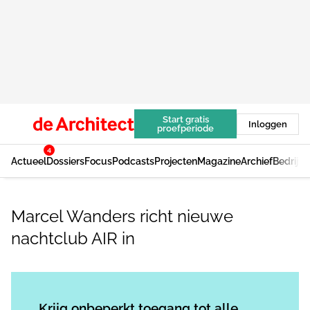
Start gratis
Inloggen
proefperiode
4
Actueel
Dossiers
Focus
Podcasts
Projecten
Magazine
Archief
Bedrijv
Marcel Wanders richt nieuwe
nachtclub AIR in
Log in
om dit artikel te lezen.
Krijg onbeperkt toegang tot alle