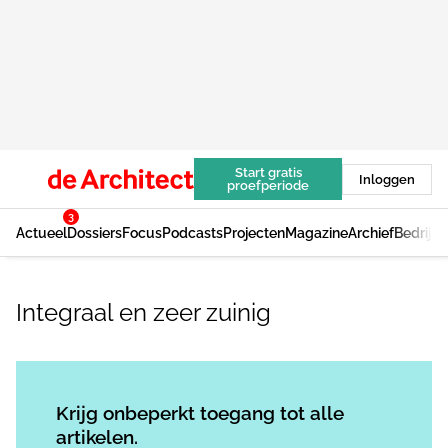
Start gratis
Inloggen
proefperiode
3
Actueel
Dossiers
Focus
Podcasts
Projecten
Magazine
Archief
Bedrijv
Integraal en zeer zuinig
Log in
om dit artikel te lezen.
Krijg onbeperkt toegang tot alle
artikelen.