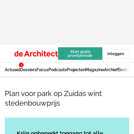
Start gratis
Inloggen
proefperiode
3
Actueel
Dossiers
Focus
Podcasts
Projecten
Magazine
Archief
Bedrijv
Plan voor park op Zuidas wint
stedenbouwprijs
Log in
om dit artikel te lezen.
Krijg onbeperkt toegang tot alle