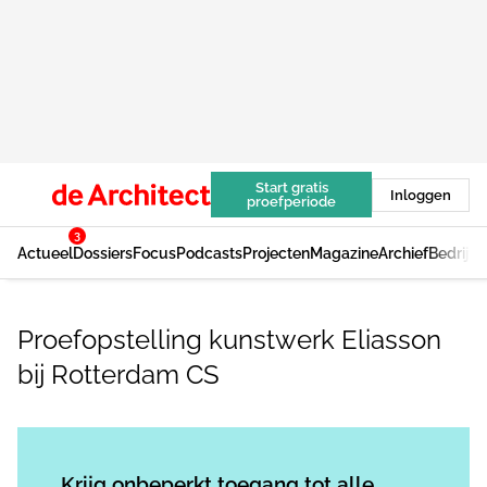
Start gratis
Inloggen
proefperiode
3
Actueel
Dossiers
Focus
Podcasts
Projecten
Magazine
Archief
Bedrijv
Proefopstelling kunstwerk Eliasson
bij Rotterdam CS
Log in
om dit artikel te lezen.
Krijg onbeperkt toegang tot alle