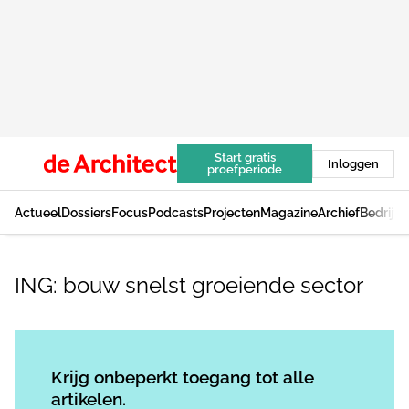
Start gratis
Inloggen
proefperiode
Actueel
Dossiers
Focus
Podcasts
Projecten
Magazine
Archief
Bedrijv
ING: bouw snelst groeiende sector
Log in
om dit artikel te lezen.
Krijg onbeperkt toegang tot alle
artikelen.