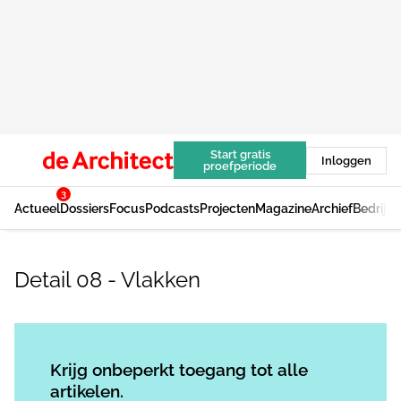
Start gratis
Inloggen
proefperiode
3
Actueel
Dossiers
Focus
Podcasts
Projecten
Magazine
Archief
Bedrijv
Detail 08 - Vlakken
Log in
om dit artikel te lezen.
Krijg onbeperkt toegang tot alle
artikelen.