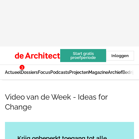
Start gratis
Inloggen
proefperiode
3
Actueel
Dossiers
Focus
Podcasts
Projecten
Magazine
Archief
Bedrijv
Video van de Week - Ideas for
Change
Log in
om dit artikel te lezen.
Krijg onbeperkt toegang tot alle