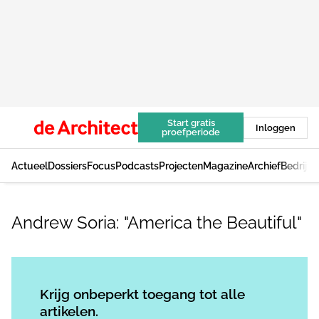
Start gratis
Inloggen
proefperiode
Actueel
Dossiers
Focus
Podcasts
Projecten
Magazine
Archief
Bedrijv
Andrew Soria: "America the Beautiful"
Log in
om dit artikel te lezen.
Krijg onbeperkt toegang tot alle
artikelen.