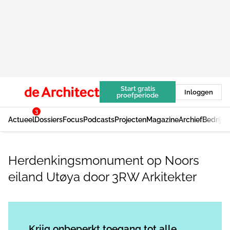
Start gratis
Inloggen
proefperiode
3
Actueel
Dossiers
Focus
Podcasts
Projecten
Magazine
Archief
Bedrijv
Herdenkingsmonument op Noors
eiland Utøya door 3RW Arkitekter
Log in
om dit artikel te lezen.
Krijg onbeperkt toegang tot alle