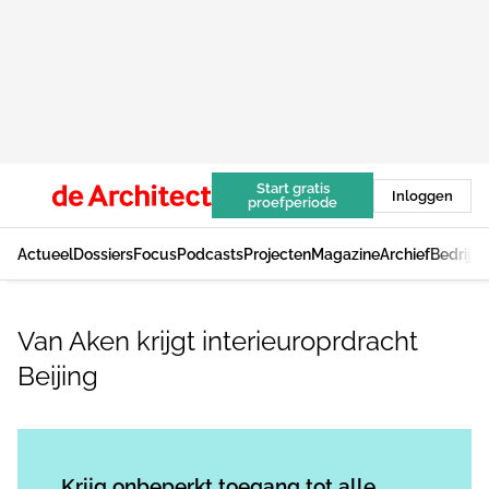
Start gratis
Inloggen
proefperiode
Actueel
Dossiers
Focus
Podcasts
Projecten
Magazine
Archief
Bedrijv
Van Aken krijgt interieuroprdracht
Beijing
Log in
om dit artikel te lezen.
Krijg onbeperkt toegang tot alle