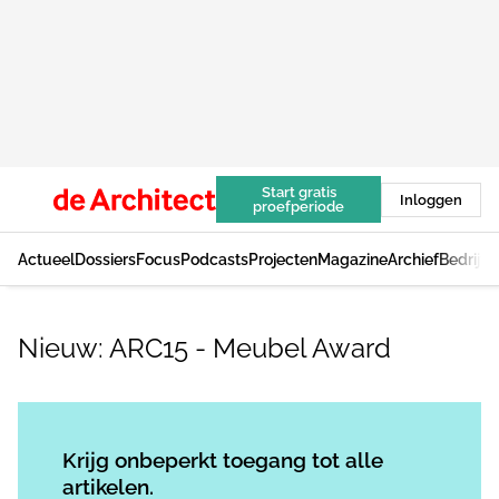
Start gratis
Inloggen
proefperiode
Actueel
Dossiers
Focus
Podcasts
Projecten
Magazine
Archief
Bedrijv
Nieuw: ARC15 - Meubel Award
Log in
om dit artikel te lezen.
Krijg onbeperkt toegang tot alle
artikelen.