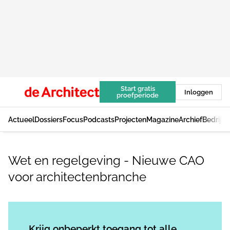
Start gratis
Inloggen
proefperiode
Actueel
Dossiers
Focus
Podcasts
Projecten
Magazine
Archief
Bedrijv
Wet en regelgeving - Nieuwe CAO
voor architectenbranche
Log in
om dit artikel te lezen.
Krijg onbeperkt toegang tot alle