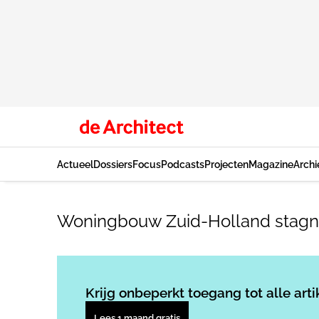
Actueel
Dossiers
Focus
Podcasts
Projecten
Magazine
Archi
Woningbouw Zuid-Holland stagn
Krijg onbeperkt toegang tot alle arti
Lees 1 maand gratis