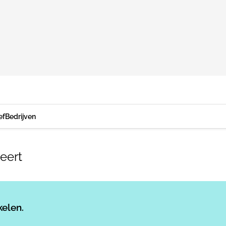
ef
Bedrijven
eert
Log in
om dit artikel te lezen.
kelen.