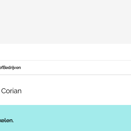
ef
Bedrijven
 Corian
Log in
om dit artikel te lezen.
kelen.