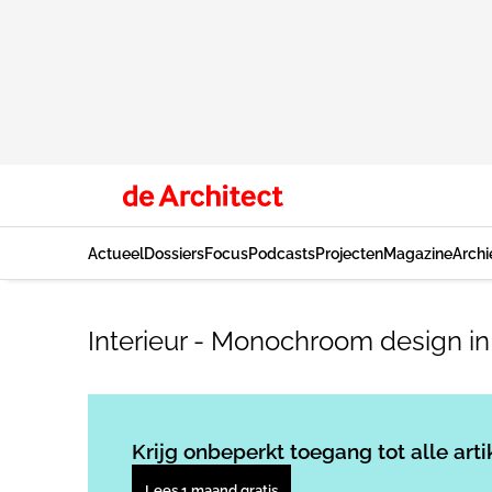
Actueel
Dossiers
Focus
Podcasts
Projecten
Magazine
Archi
Interieur - Monochroom design in
Krijg onbeperkt toegang tot alle arti
Lees 1 maand gratis