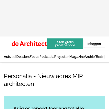
Start gratis
Inloggen
proefperiode
Actueel
Dossiers
Focus
Podcasts
Projecten
Magazine
Archief
Bedrijv
Personalia - Nieuw adres MIR
architecten
Log in
om dit artikel te lezen.
Krijg onbeperkt toegang tot alle