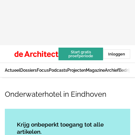
Start gratis
Inloggen
proefperiode
Actueel
Dossiers
Focus
Podcasts
Projecten
Magazine
Archief
Bedrijv
Onderwaterhotel in Eindhoven
Log in
om dit artikel te lezen.
Krijg onbeperkt toegang tot alle
artikelen.