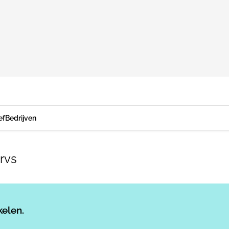
ef
Bedrijven
 rvs
Log in
om dit artikel te lezen.
kelen.