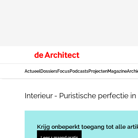
Actueel
Dossiers
Focus
Podcasts
Projecten
Magazine
Archi
Interieur - Puristische perfectie in
Krijg onbeperkt toegang tot alle arti
Lees 1 maand gratis