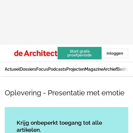
Start gratis
Inloggen
proefperiode
Actueel
Dossiers
Focus
Podcasts
Projecten
Magazine
Archief
Bedrijv
Oplevering - Presentatie met emotie
Log in
om dit artikel te lezen.
Krijg onbeperkt toegang tot alle
artikelen.