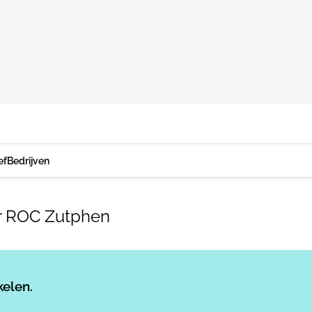
ef
Bedrijven
or ROC Zutphen
Log in
om dit artikel te lezen.
kelen.