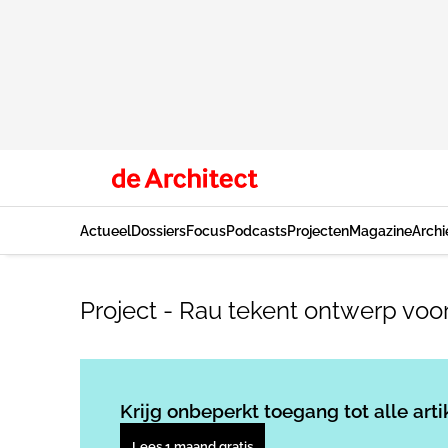
Actueel
Dossiers
Focus
Podcasts
Projecten
Magazine
Archi
Project - Rau tekent ontwerp vo
Krijg onbeperkt toegang tot alle arti
Lees 1 maand gratis