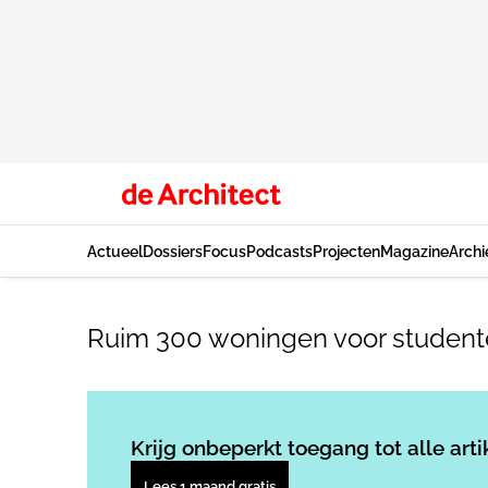
Actueel
Dossiers
Focus
Podcasts
Projecten
Magazine
Archi
Ruim 300 woningen voor studen
Krijg onbeperkt toegang tot alle arti
Lees 1 maand gratis