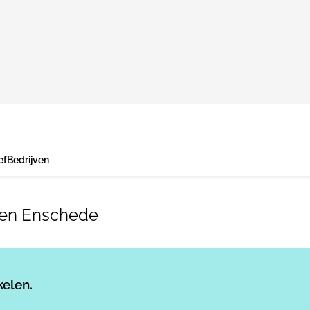
ef
Bedrijven
ten Enschede
Log in
om dit artikel te lezen.
kelen.