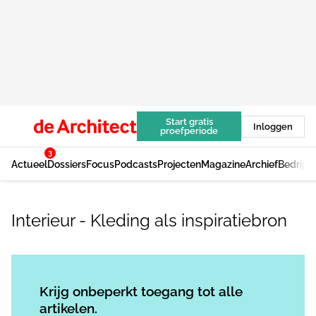
Start gratis
Inloggen
proefperiode
3
Actueel
Dossiers
Focus
Podcasts
Projecten
Magazine
Archief
Bedrijv
Interieur - Kleding als inspiratiebron
Log in
om dit artikel te lezen.
Krijg onbeperkt toegang tot alle
artikelen.