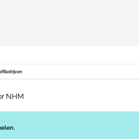
ef
Bedrijven
oor NHM
Log in
om dit artikel te lezen.
kelen.