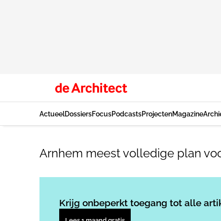
Actueel
Dossiers
Focus
Podcasts
Projecten
Magazine
Archi
Arnhem meest volledige plan v
Krijg onbeperkt toegang tot alle arti
Lees 1 maand gratis