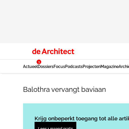
3
Actueel
Dossiers
Focus
Podcasts
Projecten
Magazine
Archi
Balothra vervangt baviaan
Krijg onbeperkt toegang tot alle arti
Lees 1 maand gratis