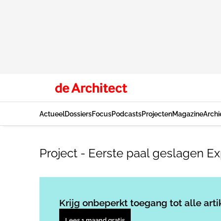
Actueel
Dossiers
Focus
Podcasts
Projecten
Magazine
Archi
Project - Eerste paal geslagen 
Krijg onbeperkt toegang tot alle arti
Lees 1 maand gratis