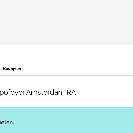
ef
Bedrijven
Expofoyer Amsterdam RAI
Log in
om dit artikel te lezen.
kelen.