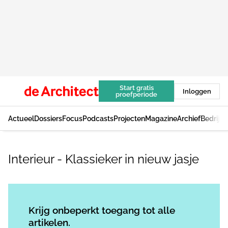
Start gratis
Inloggen
proefperiode
Actueel
Dossiers
Focus
Podcasts
Projecten
Magazine
Archief
Bedrijv
Interieur - Klassieker in nieuw jasje
Log in
om dit artikel te lezen.
Krijg onbeperkt toegang tot alle
artikelen.