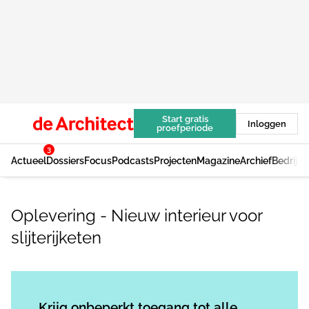
Start gratis
Inloggen
proefperiode
3
Actueel
Dossiers
Focus
Podcasts
Projecten
Magazine
Archief
Bedrijv
Oplevering - Nieuw interieur voor
slijterijketen
Log in
om dit artikel te lezen.
Krijg onbeperkt toegang tot alle