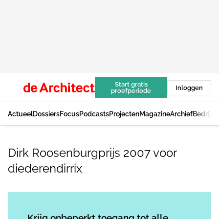
Start gratis
Inloggen
proefperiode
Actueel
Dossiers
Focus
Podcasts
Projecten
Magazine
Archief
Bedrijv
Dirk Roosenburgprijs 2007 voor
diederendirrix
Log in
om dit artikel te lezen.
Krijg onbeperkt toegang tot alle