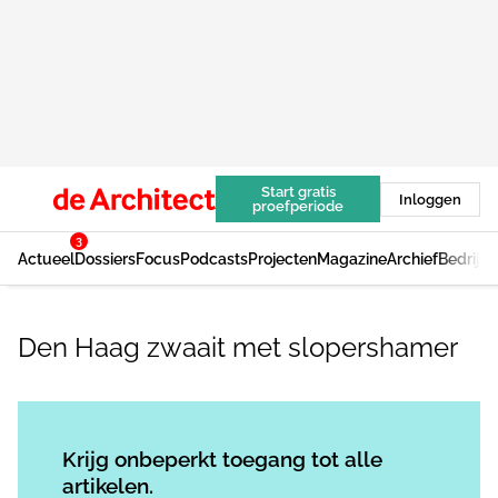
Start gratis
Inloggen
proefperiode
3
Actueel
Dossiers
Focus
Podcasts
Projecten
Magazine
Archief
Bedrijv
Den Haag zwaait met slopershamer
Log in
om dit artikel te lezen.
Krijg onbeperkt toegang tot alle
artikelen.