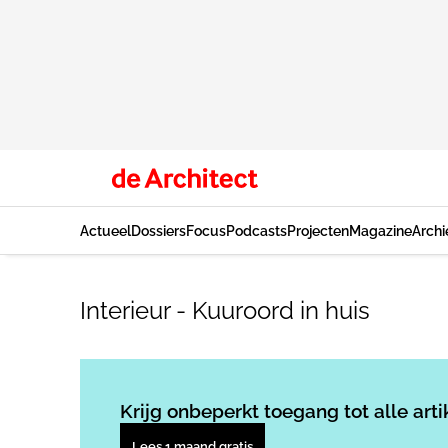
Actueel
Dossiers
Focus
Podcasts
Projecten
Magazine
Archi
Interieur - Kuuroord in huis
Krijg onbeperkt toegang tot alle arti
Lees 1 maand gratis