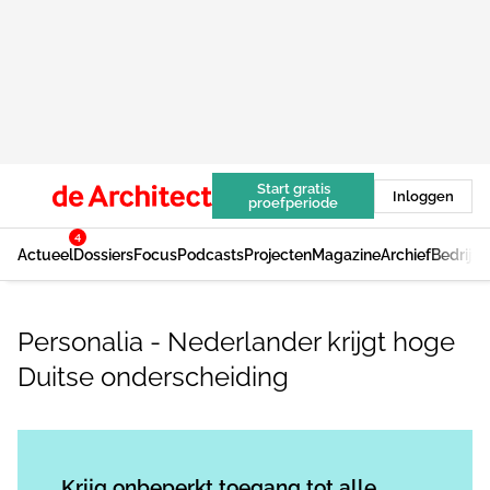
Start gratis
Inloggen
proefperiode
4
Actueel
Dossiers
Focus
Podcasts
Projecten
Magazine
Archief
Bedrijv
Personalia - Nederlander krijgt hoge
Duitse onderscheiding
Log in
om dit artikel te lezen.
Krijg onbeperkt toegang tot alle