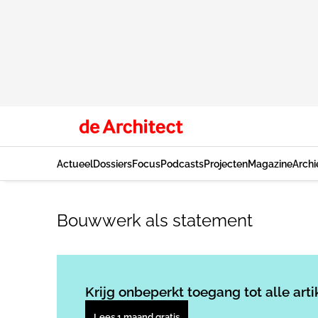
Actueel
Dossiers
Focus
Podcasts
Projecten
Magazine
Archi
Bouwwerk als statement
Krijg onbeperkt toegang tot alle arti
Lees 1 maand gratis