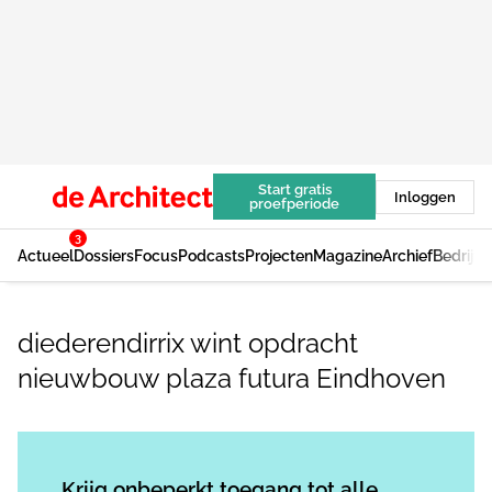
Start gratis
Inloggen
proefperiode
3
Actueel
Dossiers
Focus
Podcasts
Projecten
Magazine
Archief
Bedrijv
diederendirrix wint opdracht
nieuwbouw plaza futura Eindhoven
Log in
om dit artikel te lezen.
Krijg onbeperkt toegang tot alle