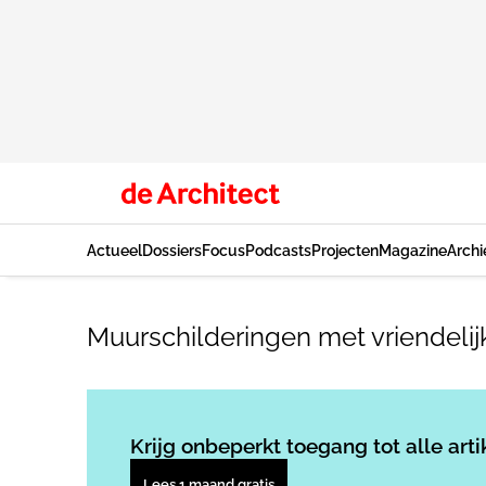
Actueel
Dossiers
Focus
Podcasts
Projecten
Magazine
Archi
Muurschilderingen met vriendelij
Krijg onbeperkt toegang tot alle arti
Lees 1 maand gratis