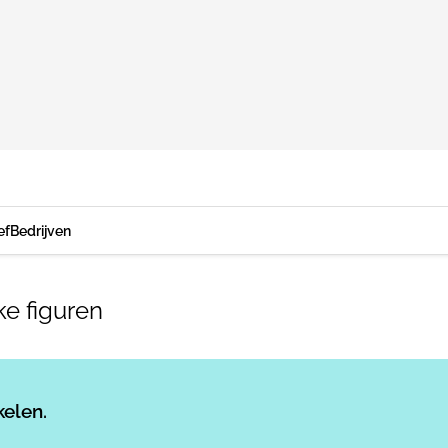
ef
Bedrijven
ke figuren
Log in
om dit artikel te lezen.
kelen.