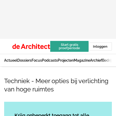
Start gratis
Inloggen
proefperiode
Actueel
Dossiers
Focus
Podcasts
Projecten
Magazine
Archief
Bedrijv
Techniek - Meer opties bij verlichting
van hoge ruimtes
Log in
om dit artikel te lezen.
Krijg onbeperkt toegang tot alle