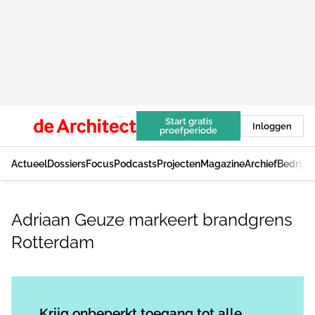
Start gratis
Inloggen
proefperiode
Actueel
Dossiers
Focus
Podcasts
Projecten
Magazine
Archief
Bedrijv
Adriaan Geuze markeert brandgrens
Rotterdam
Log in
om dit artikel te lezen.
Krijg onbeperkt toegang tot alle