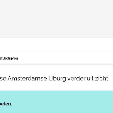
ef
Bedrijven
se Amsterdamse IJburg verder uit zicht
Log in
om dit artikel te lezen.
kelen.