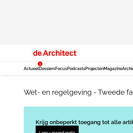
3
Actueel
Dossiers
Focus
Podcasts
Projecten
Magazine
Archi
Wet- en regelgeving - Tweede fa
Krijg onbeperkt toegang tot alle arti
Lees 1 maand gratis