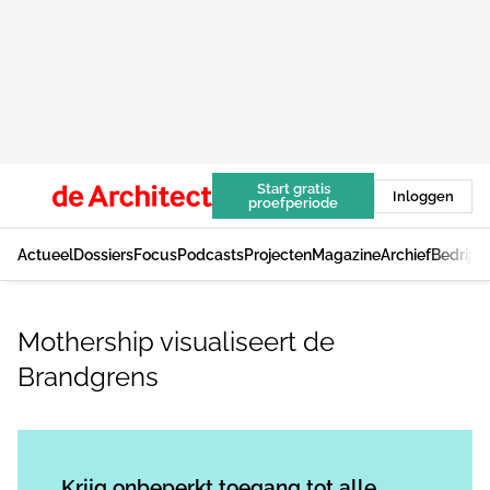
Start gratis
Inloggen
proefperiode
Actueel
Dossiers
Focus
Podcasts
Projecten
Magazine
Archief
Bedrijv
Mothership visualiseert de
Brandgrens
Log in
om dit artikel te lezen.
Krijg onbeperkt toegang tot alle