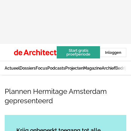
Start gratis
Inloggen
proefperiode
Actueel
Dossiers
Focus
Podcasts
Projecten
Magazine
Archief
Bedrijv
Plannen Hermitage Amsterdam
gepresenteerd
Log in
om dit artikel te lezen.
Krijg onbeperkt toegang tot alle