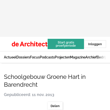
Start gratis
Inloggen
proefperiode
Actueel
Dossiers
Focus
Podcasts
Projecten
Magazine
Archief
Bedrijv
Schoolgebouw Groene Hart in
Barendrecht
Gepubliceerd: 11 nov. 2013
Delen